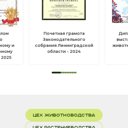
плом
Почетная грамота
Дип
о
Законодательного
выст
ному и
собрания Ленинградской
животн
нному
области - 2024
 2025
2
ЦЕХ ЖИВОТНОВОДСТВА
ЦЕХ РАСТЕНИЕВОДСТВА